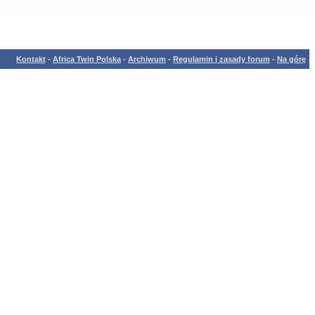
Kontakt
-
Africa Twin Polska
-
Archiwum
-
Regulamin i zasady forum
-
Na górę