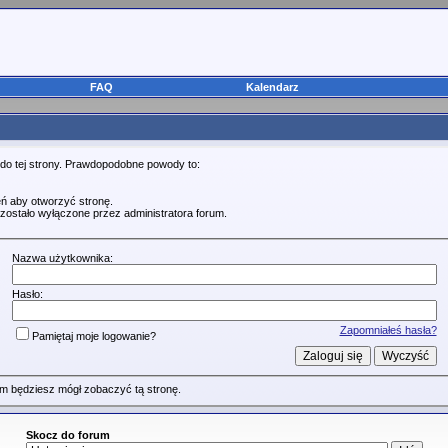
FAQ
Kalendarz
 do tej strony. Prawdopodobne powody to:
ń aby otworzyć stronę.
zostało wyłączone przez administratora forum.
Nazwa użytkownika:
Hasło:
Zapomniałeś hasła?
Pamiętaj moje logowanie?
m będziesz mógł zobaczyć tą stronę.
Skocz do forum