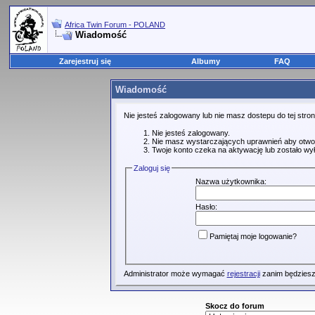
Africa Twin Forum - POLAND
Wiadomość
Zarejestruj się
Albumy
FAQ
Wiadomość
Nie jesteś zalogowany lub nie masz dostepu do tej str
Nie jesteś zalogowany.
Nie masz wystarczających uprawnień aby otwo
Twoje konto czeka na aktywację lub zostało wy
Zaloguj się
Nazwa użytkownika:
Hasło:
Pamiętaj moje logowanie?
Administrator może wymagać
rejestracji
zanim będziesz
Skocz do forum