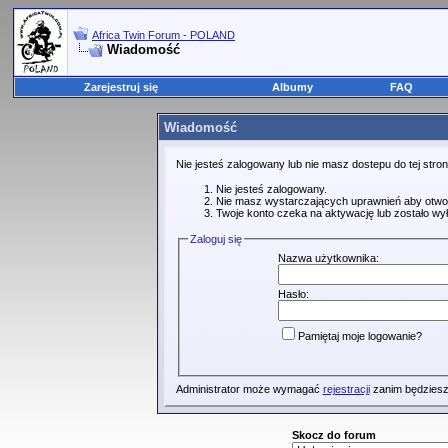
Africa Twin Forum - POLAND
Wiadomość
Zarejestruj się
Albumy
FAQ
Wiadomość
Nie jesteś zalogowany lub nie masz dostepu do tej str
Nie jesteś zalogowany.
Nie masz wystarczających uprawnień aby otwo
Twoje konto czeka na aktywację lub zostało wy
Zaloguj się
Nazwa użytkownika:
Hasło:
Pamiętaj moje logowanie?
Administrator może wymagać
rejestracji
zanim będziesz
Skocz do forum