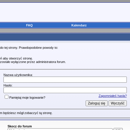
FAQ
Kalendarz
 do tej strony. Prawdopodobne powody to:
ń aby otworzyć stronę.
zostało wyłączone przez administratora forum.
Nazwa użytkownika:
Hasło:
Zapomniałeś hasła?
Pamiętaj moje logowanie?
m będziesz mógł zobaczyć tą stronę.
Skocz do forum