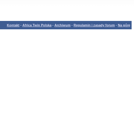
Kontakt
-
Africa Twin Polska
-
Archiwum
-
Regulamin i zasady forum
-
Na górę