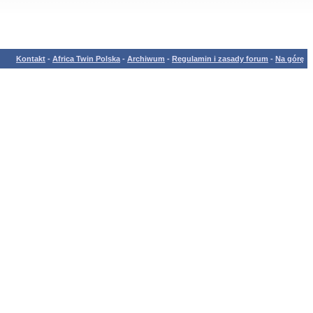
Kontakt
-
Africa Twin Polska
-
Archiwum
-
Regulamin i zasady forum
-
Na górę