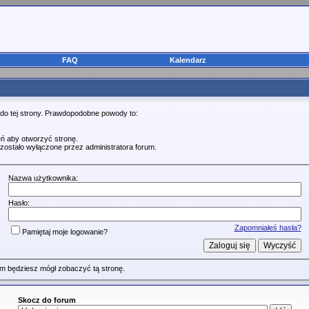
FAQ
Kalendarz
 do tej strony. Prawdopodobne powody to:
ń aby otworzyć stronę.
zostało wyłączone przez administratora forum.
Nazwa użytkownika:
Hasło:
Zapomniałeś hasła?
Pamiętaj moje logowanie?
m będziesz mógł zobaczyć tą stronę.
Skocz do forum