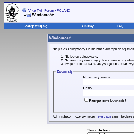
Africa Twin Forum - POLAND
Wiadomość
Zarejestruj się
Albumy
FAQ
Wiadomość
Nie jesteś zalogowany lub nie masz dostepu do tej str
Nie jesteś zalogowany.
Nie masz wystarczających uprawnień aby otwo
Twoje konto czeka na aktywację lub zostało wy
Zaloguj się
Nazwa użytkownika:
Hasło:
Pamiętaj moje logowanie?
Administrator może wymagać
rejestracji
zanim będziesz
Skocz do forum