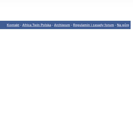
Kontakt
-
Africa Twin Polska
-
Archiwum
-
Regulamin i zasady forum
-
Na górę