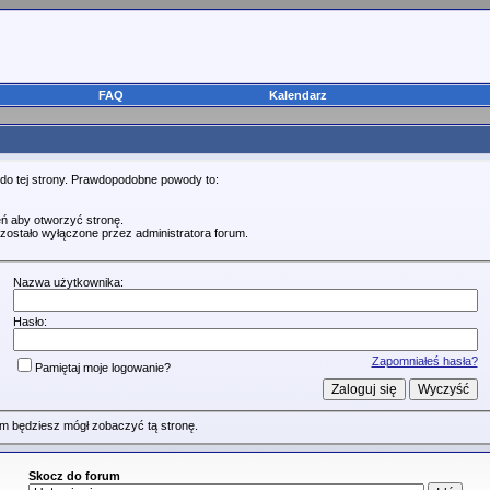
FAQ
Kalendarz
 do tej strony. Prawdopodobne powody to:
ń aby otworzyć stronę.
zostało wyłączone przez administratora forum.
Nazwa użytkownika:
Hasło:
Zapomniałeś hasła?
Pamiętaj moje logowanie?
m będziesz mógł zobaczyć tą stronę.
Skocz do forum