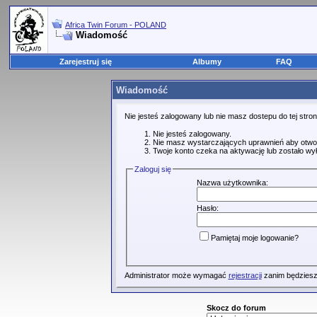
Africa Twin Forum - POLAND
Wiadomość
Zarejestruj się
Albumy
FAQ
Wiadomość
Nie jesteś zalogowany lub nie masz dostepu do tej str
Nie jesteś zalogowany.
Nie masz wystarczających uprawnień aby otwo
Twoje konto czeka na aktywację lub zostało wy
Zaloguj się
Nazwa użytkownika:
Hasło:
Pamiętaj moje logowanie?
Administrator może wymagać
rejestracji
zanim będziesz
Skocz do forum