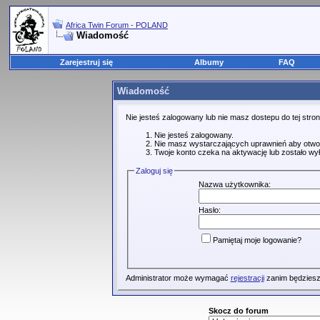
Africa Twin Forum - POLAND
Wiadomość
Zarejestruj się
Albumy
FAQ
Wiadomość
Nie jesteś zalogowany lub nie masz dostepu do tej str
Nie jesteś zalogowany.
Nie masz wystarczających uprawnień aby otwo
Twoje konto czeka na aktywację lub zostało wy
Zaloguj się
Nazwa użytkownika:
Hasło:
Pamiętaj moje logowanie?
Administrator może wymagać
rejestracji
zanim będziesz
Skocz do forum