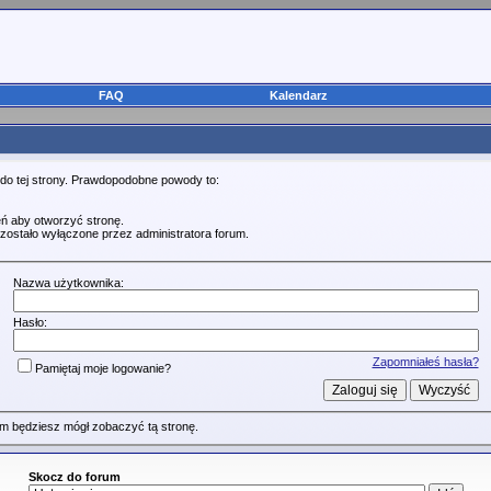
FAQ
Kalendarz
 do tej strony. Prawdopodobne powody to:
ń aby otworzyć stronę.
zostało wyłączone przez administratora forum.
Nazwa użytkownika:
Hasło:
Zapomniałeś hasła?
Pamiętaj moje logowanie?
m będziesz mógł zobaczyć tą stronę.
Skocz do forum