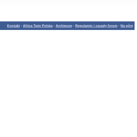
Kontakt
-
Africa Twin Polska
-
Archiwum
-
Regulamin i zasady forum
-
Na górę