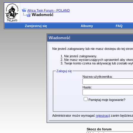
Africa Twin Forum - POLAND
Wiadomość
Zarejestruj się
Albumy
FAQ
Wiadomość
Nie jesteś zalogowany lub nie masz dostepu do tej str
Nie jesteś zalogowany.
Nie masz wystarczających uprawnień aby otwo
Twoje konto czeka na aktywację lub zostało wy
Zaloguj się
Nazwa użytkownika:
Hasło:
Pamiętaj moje logowanie?
Administrator może wymagać
rejestracji
zanim będziesz
Skocz do forum