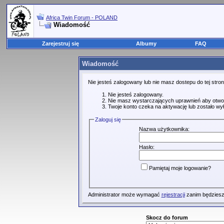
Africa Twin Forum - POLAND
Wiadomość
Zarejestruj się
Albumy
FAQ
Wiadomość
Nie jesteś zalogowany lub nie masz dostepu do tej str
Nie jesteś zalogowany.
Nie masz wystarczających uprawnień aby otwo
Twoje konto czeka na aktywację lub zostało wy
Zaloguj się
Nazwa użytkownika:
Hasło:
Pamiętaj moje logowanie?
Administrator może wymagać
rejestracji
zanim będziesz
Skocz do forum