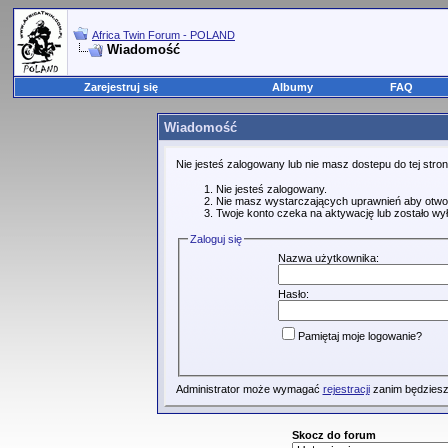
Africa Twin Forum - POLAND
Wiadomość
Zarejestruj się
Albumy
FAQ
Wiadomość
Nie jesteś zalogowany lub nie masz dostepu do tej str
Nie jesteś zalogowany.
Nie masz wystarczających uprawnień aby otwo
Twoje konto czeka na aktywację lub zostało wy
Zaloguj się
Nazwa użytkownika:
Hasło:
Pamiętaj moje logowanie?
Administrator może wymagać
rejestracji
zanim będziesz
Skocz do forum