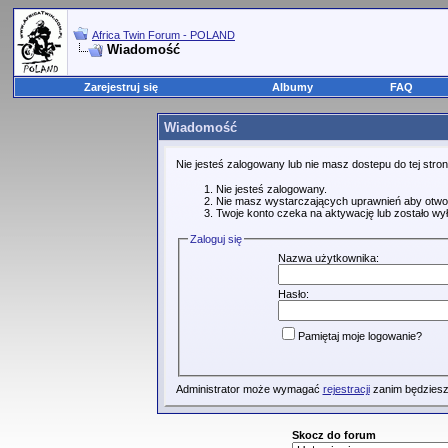
Africa Twin Forum - POLAND
Wiadomość
Zarejestruj się
Albumy
FAQ
Wiadomość
Nie jesteś zalogowany lub nie masz dostepu do tej str
Nie jesteś zalogowany.
Nie masz wystarczających uprawnień aby otwo
Twoje konto czeka na aktywację lub zostało wy
Zaloguj się
Nazwa użytkownika:
Hasło:
Pamiętaj moje logowanie?
Administrator może wymagać
rejestracji
zanim będziesz
Skocz do forum