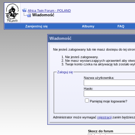
Africa Twin Forum - POLAND
Wiadomość
Zarejestruj się
Albumy
FAQ
Wiadomość
Nie jesteś zalogowany lub nie masz dostepu do tej str
Nie jesteś zalogowany.
Nie masz wystarczających uprawnień aby otwo
Twoje konto czeka na aktywację lub zostało wy
Zaloguj się
Nazwa użytkownika:
Hasło:
Pamiętaj moje logowanie?
Administrator może wymagać
rejestracji
zanim będziesz
Skocz do forum