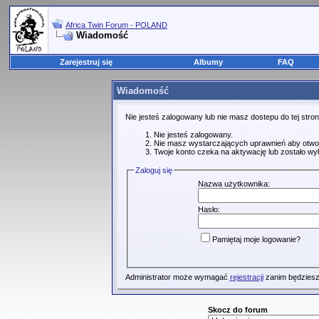
Africa Twin Forum - POLAND
Wiadomość
Zarejestruj się
Albumy
FAQ
Wiadomość
Nie jesteś zalogowany lub nie masz dostepu do tej str
Nie jesteś zalogowany.
Nie masz wystarczających uprawnień aby otwo
Twoje konto czeka na aktywację lub zostało wy
Zaloguj się
Nazwa użytkownika:
Hasło:
Pamiętaj moje logowanie?
Administrator może wymagać
rejestracji
zanim będziesz
Skocz do forum