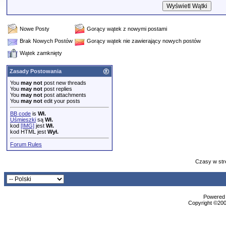
Nowe Posty
Gorący wątek z nowymi postami
Brak Nowych Postów
Gorący wątek nie zawierający nowych postów
Wątek zamknięty
Zasady Postowania
You
may not
post new threads
You
may not
post replies
You
may not
post attachments
You
may not
edit your posts
BB code
is
Wł.
Uśmieszki
są
Wł.
kod
[IMG]
jest
Wł.
kod HTML jest
Wył.
Forum Rules
Czasy w str
Powered b
Copyright ©2000