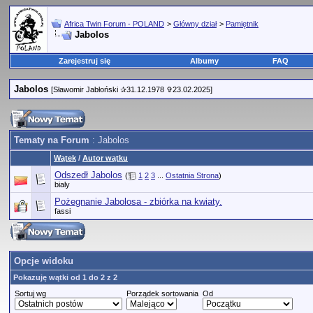
Africa Twin Forum - POLAND
>
Główny dział
>
Pamiętnik
Jabolos
Zarejestruj się
Albumy
FAQ
Jabolos
[Sławomir Jabłoński ✰31.12.1978 ✞23.02.2025]
Tematy na Forum
: Jabolos
Wątek
/
Autor wątku
Odszedł Jabolos
(
1
2
3
...
Ostatnia Strona
)
bialy
Pożegnanie Jabolosa - zbiórka na kwiaty.
fassi
Opcje widoku
Pokazuję wątki od 1 do 2 z 2
Sortuj wg
Porządek sortowania
Od