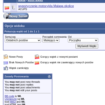
Wątek
/
Autor wątku
wypożyczenie motocykla Malaga okolice
ACUPS
Opcje widoku
Pokazuję wątki od 1 do 1 z 1
Sortuj wg
Porządek sortowania
Od
Nowe Posty
Gorący wątek z nowymi postami
Brak Nowych Postów
Gorący wątek nie zawierający nowych postów
Wątek zamknięty
Zasady Postowania
You
may not
post new threads
You
may not
post replies
You
may not
post attachments
You
may not
edit your posts
BB code
is
Wł.
Uśmieszki
są
Wł.
kod
[IMG]
jest
Wł.
kod HTML jest
Wł.