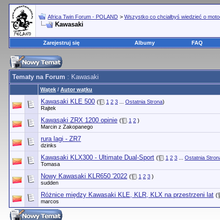
Africa Twin Forum - POLAND
>
Wszystko co chciałbyś wiedzieć o moto
Kawasaki
Zarejestruj się
Albumy
FAQ
Tematy na Forum
: Kawasaki
Wątek
/
Autor wątku
Kawasaki KLE 500
(
1
2
3
...
Ostatnia Strona
)
Rajtek
Kawasaki ZRX 1200 opinie
(
1
2
)
Marcin z Zakopanego
rura lagi - ZR7
dzinks
Kawasaki KLX300 - Ultimate Dual-Sport
(
1
2
3
...
Ostatnia Stron
Tomasa
Nowy Kawasaki KLR650 '2022
(
1
2
3
)
sudden
Różnice między Kawasaki KLE, KLR, KLX na przestrzeni lat
(
marcos