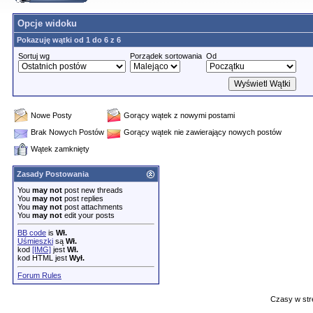
Opcje widoku
Pokazuję wątki od 1 do 6 z 6
Sortuj wg
Porządek sortowania
Od
Nowe Posty
Gorący wątek z nowymi postami
Brak Nowych Postów
Gorący wątek nie zawierający nowych postów
Wątek zamknięty
Zasady Postowania
You
may not
post new threads
You
may not
post replies
You
may not
post attachments
You
may not
edit your posts
BB code
is
Wł.
Uśmieszki
są
Wł.
kod
[IMG]
jest
Wł.
kod HTML jest
Wył.
Forum Rules
Czasy w str