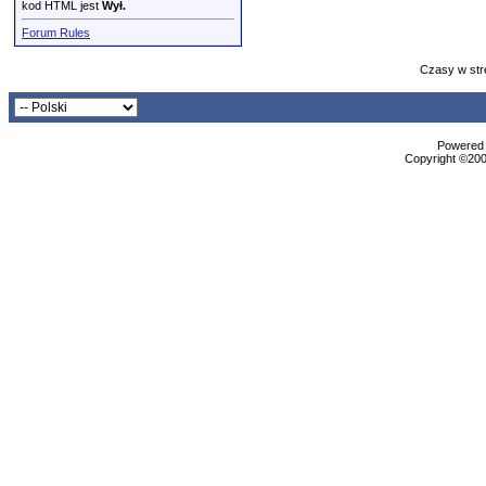
kod HTML jest
Wył.
Forum Rules
Czasy w str
Powered b
Copyright ©2000