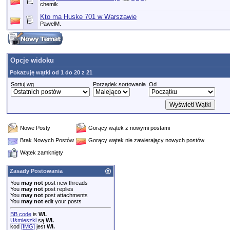
chemik
Kto ma Huske 701 w Warszawie
PawelM.
Opcje widoku
Pokazuję wątki od 1 do 20 z 21
Sortuj wg
Porządek sortowania
Od
Nowe Posty
Gorący wątek z nowymi postami
Brak Nowych Postów
Gorący wątek nie zawierający nowych postów
Wątek zamknięty
Zasady Postowania
You
may not
post new threads
You
may not
post replies
You
may not
post attachments
You
may not
edit your posts
BB code
is
Wł.
Uśmieszki
są
Wł.
kod
[IMG]
jest
Wł.