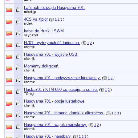
44FG
Łańcuch rozrządu Husqvarna 701.
mikołajp
4CS vs Xplor
(
1
2
3
)
rrolek
kabel do Huski i SWM
szynszyll
H701 - wytrzymałość łańcucha.
(
1
2
)
chemik
Husqvarna 701 - wyjście USB.
chemik
Momenty dokręceń.
chemik
Husqvarna 701 - podwyższenie kierownicy.
(
1
2
)
chemik
Huska701 i KTM 690 co pasuje, a co nie.
(
1
2
)
7Greg
Husqvarna 701 - opcje lusterkowe.
chemik
Husqvarna 701 - łamane klamki z aliexpress.
(
1
2
3
)
chemik
Husqvarna 701 - wątek owiewkowy.
(
1
2
)
chemik
Husqvarna 701 - handbary.
(
1
2
3
)