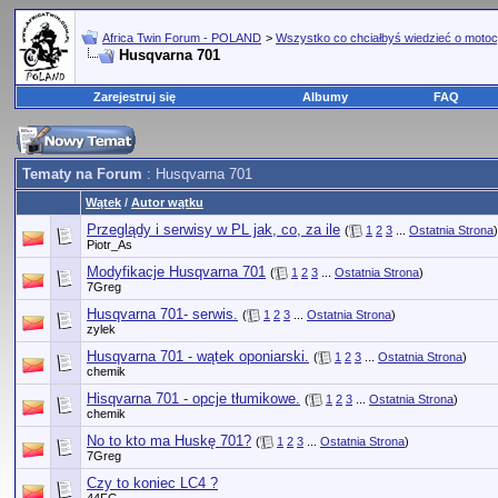
Africa Twin Forum - POLAND
>
Wszystko co chciałbyś wiedzieć o motoc
Husqvarna 701
Zarejestruj się
Albumy
FAQ
Tematy na Forum
: Husqvarna 701
Wątek
/
Autor wątku
Przeglądy i serwisy w PL jak, co, za ile
(
1
2
3
...
Ostatnia Strona
)
Piotr_As
Modyfikacje Husqvarna 701
(
1
2
3
...
Ostatnia Strona
)
7Greg
Husqvarna 701- serwis.
(
1
2
3
...
Ostatnia Strona
)
zylek
Husqvarna 701 - wątek oponiarski.
(
1
2
3
...
Ostatnia Strona
)
chemik
Hisqvarna 701 - opcje tłumikowe.
(
1
2
3
...
Ostatnia Strona
)
chemik
No to kto ma Huskę 701?
(
1
2
3
...
Ostatnia Strona
)
7Greg
Czy to koniec LC4 ?