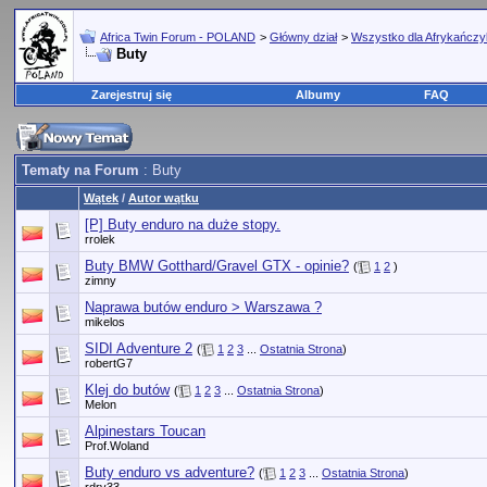
Africa Twin Forum - POLAND
>
Główny dział
>
Wszystko dla Afrykańcz
Buty
Zarejestruj się
Albumy
FAQ
Tematy na Forum
: Buty
Wątek
/
Autor wątku
[P] Buty enduro na duże stopy.
rrolek
Buty BMW Gotthard/Gravel GTX - opinie?
(
1
2
)
zimny
Naprawa butów enduro > Warszawa ?
mikelos
SIDI Adventure 2
(
1
2
3
...
Ostatnia Strona
)
robertG7
Klej do butów
(
1
2
3
...
Ostatnia Strona
)
Melon
Alpinestars Toucan
Prof.Woland
Buty enduro vs adventure?
(
1
2
3
...
Ostatnia Strona
)