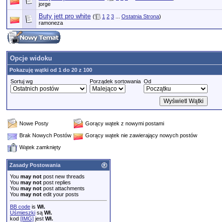
jorge
Buty jett pro white
(
1
2
3
...
Ostatnia Strona
)
ramoneza
Opcje widoku
Pokazuję wątki od 1 do 20 z 100
Sortuj wg
Porządek sortowania
Od
Nowe Posty
Gorący wątek z nowymi postami
Brak Nowych Postów
Gorący wątek nie zawierający nowych postów
Wątek zamknięty
Zasady Postowania
You
may not
post new threads
You
may not
post replies
You
may not
post attachments
You
may not
edit your posts
BB code
is
Wł.
Uśmieszki
są
Wł.
kod
[IMG]
jest
Wł.