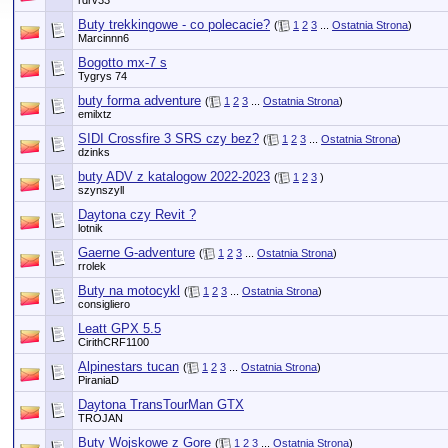
rdrv33
Buty trekkingowe - co polecacie?
(
1
2
3
...
Ostatnia Strona
)
Marcinnn6
Bogotto mx-7 s
Tygrys 74
buty forma adventure
(
1
2
3
...
Ostatnia Strona
)
emilxtz
SIDI Crossfire 3 SRS czy bez?
(
1
2
3
...
Ostatnia Strona
)
dzinks
buty ADV z katalogow 2022-2023
(
1
2
3
)
szynszyll
Daytona czy Revit ?
lotnik
Gaerne G-adventure
(
1
2
3
...
Ostatnia Strona
)
rrolek
Buty na motocykl
(
1
2
3
...
Ostatnia Strona
)
consigliero
Leatt GPX 5.5
CirithCRF1100
Alpinestars tucan
(
1
2
3
...
Ostatnia Strona
)
PiraniaD
Daytona TransTourMan GTX
TROJAN
Buty Wojskowe z Gore
(
1
2
3
...
Ostatnia Strona
)