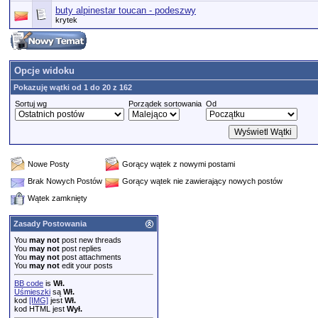
buty alpinestar toucan - podeszwy
krytek
Opcje widoku
Pokazuję wątki od 1 do 20 z 162
Sortuj wg
Porządek sortowania
Od
Nowe Posty
Gorący wątek z nowymi postami
Brak Nowych Postów
Gorący wątek nie zawierający nowych postów
Wątek zamknięty
Zasady Postowania
You
may not
post new threads
You
may not
post replies
You
may not
post attachments
You
may not
edit your posts
BB code
is
Wł.
Uśmieszki
są
Wł.
kod
[IMG]
jest
Wł.
kod HTML jest
Wył.