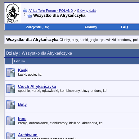
Africa Twin Forum - POLAND
>
Główny dział
Wszystko dla Afrykańczyka
Zarejestruj się
Albumy
FAQ
Wszystko dla Afrykańczyka
Ciuchy, buty, kaski, gogle, rękawiczki, kondomy, pok
Działy
: Wszystko dla Afrykańczyka
Forum
Kaski
kaski, gogle, itp.
Ciuch Afrykańczyka
spodnie, kurtki, rękawiczki, kombinezony, bluzy enduro, itd.
Buty
Inne
zbroje, ochraniacze, stabilizatory, bielizna, akcesoria, itd.
Archiwum