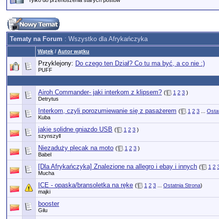
Tylko do przenoszenia starych postów
Tematy na Forum
: Wszystko dla Afrykańczyka
Wątek
/
Autor wątku
Przyklejony:
Do czego ten Dział? Co tu ma być, a co nie :)
PUFF
Airoh Commander- jaki interkom z klipsem?
(
1
2
3
)
Detrytus
Interkom, czyli porozumiewanie się z pasażerem
(
1
2
3
...
Osta
Kuba
jakie solidne gniazdo USB
(
1
2
3
)
szynszyll
Niezaduży plecak na moto
(
1
2
3
)
Babel
[Dla Afrykańczyka] Znalezione na allegro i ebay i innych
(
1
2
Mucha
ICE - opaska/bransoletka na ręke
(
1
2
3
...
Ostatnia Strona
)
majki
booster
Gilu