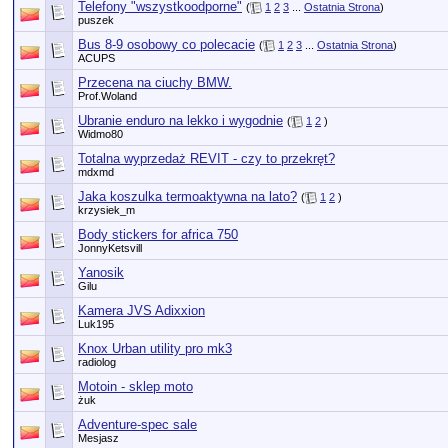
Telefony "wszystkoodporne"
(
1
2
3
...
Ostatnia Strona
)
puszek
Bus 8-9 osobowy co polecacie
(
1
2
3
...
Ostatnia Strona
)
ACUPS
Przecena na ciuchy BMW.
Prof.Woland
Ubranie enduro na lekko i wygodnie
(
1
2
)
Widmo80
Totalna wyprzedaż REVIT - czy to przekręt?
mdxmd
Jaka koszulka termoaktywna na lato?
(
1
2
)
krzysiek_m
Body stickers for africa 750
JonnyKetsvill
Yanosik
Gilu
Kamera JVS Adixxion
Luk195
Knox Urban utility pro mk3
radiolog
Motoin - sklep moto
żuk
Adventure-spec sale
Mesjasz