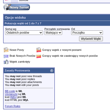
Borkow
Opcje widoku
Pokazuję wątki od 1 do 7 z 7
Sortuj wg
Porządek sortowania
Od
Nowe Posty
Gorący wątek z nowymi postami
Brak Nowych Postów
Gorący wątek nie zawierający nowych postów
Wątek zamknięty
Zasady Postowania
You
may not
post new threads
You
may not
post replies
You
may not
post attachments
You
may not
edit your posts
BB code
is
Wł.
Uśmieszki
są
Wł.
kod
[IMG]
jest
Wł.
kod HTML jest
Wył.
Forum Rules