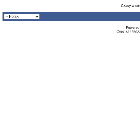
Czasy w str
Powered b
Copyright ©2000