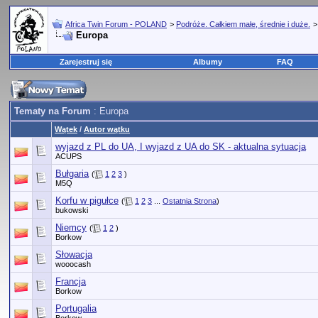
Africa Twin Forum - POLAND
>
Podróże. Całkiem małe, średnie i duże.
Europa
Zarejestruj się
Albumy
FAQ
Tematy na Forum
: Europa
Wątek
/
Autor wątku
wyjazd z PL do UA, I wyjazd z UA do SK - aktualna sytuacja
ACUPS
Bułgaria
(
1
2
3
)
M5Q
Korfu w pigułce
(
1
2
3
...
Ostatnia Strona
)
bukowski
Niemcy
(
1
2
)
Borkow
Słowacja
wooocash
Francja
Borkow
Portugalia