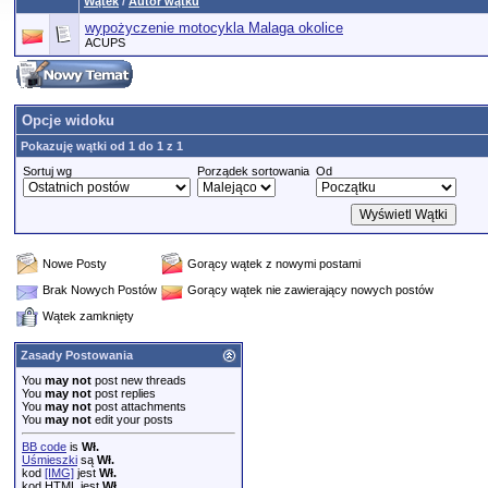
Wątek
/
Autor wątku
wypożyczenie motocykla Malaga okolice
ACUPS
Opcje widoku
Pokazuję wątki od 1 do 1 z 1
Sortuj wg
Porządek sortowania
Od
Nowe Posty
Gorący wątek z nowymi postami
Brak Nowych Postów
Gorący wątek nie zawierający nowych postów
Wątek zamknięty
Zasady Postowania
You
may not
post new threads
You
may not
post replies
You
may not
post attachments
You
may not
edit your posts
BB code
is
Wł.
Uśmieszki
są
Wł.
kod
[IMG]
jest
Wł.
kod HTML jest
Wł.