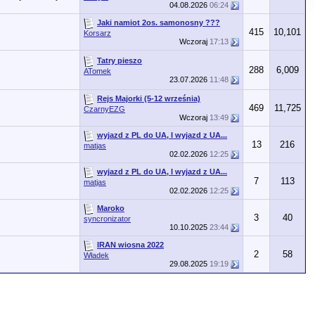
04.08.2026
06:24
Jaki namiot 2os. samonosny ???
415
10,101
Korsarz
Wczoraj
17:13
Tatry pieszo
288
6,009
ATomek
23.07.2026
11:48
Rejs Majorki (5-12 września)
469
11,725
CzarnyEZG
Wczoraj
13:49
wyjazd z PL do UA, I wyjazd z UA...
13
216
matjas
02.02.2026
12:25
wyjazd z PL do UA, I wyjazd z UA...
7
113
matjas
02.02.2026
12:25
Maroko
3
40
syncronizator
10.10.2025
23:44
IRAN wiosna 2022
2
58
Władek
29.08.2025
19:19