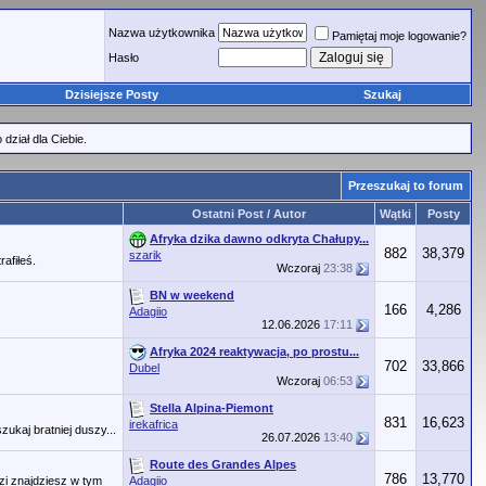
Nazwa użytkownika
Pamiętaj moje logowanie?
Hasło
Dzisiejsze Posty
Szukaj
ział dla Ciebie.
Przeszukaj to forum
Ostatni Post / Autor
Wątki
Posty
Afryka dzika dawno odkryta Chałupy...
882
38,379
szarik
afiłeś.
Wczoraj
23:38
BN w weekend
166
4,286
Adagiio
12.06.2026
17:11
Afryka 2024 reaktywacja, po prostu...
702
33,866
Dubel
Wczoraj
06:53
Stella Alpina-Piemont
831
16,623
irekafrica
kaj bratniej duszy...
26.07.2026
13:40
Route des Grandes Alpes
786
13,770
i znajdziesz w tym
Adagiio