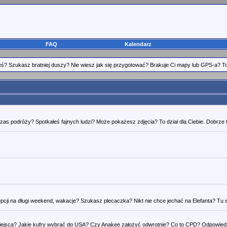
FAQ
Kalendarz
eś? Szukasz bratniej duszy? Nie wiesz jak się przygotować? Brakuje Ci mapy lub GPS-a? To d
as podróży? Spotkałeś fajnych ludzi? Może pokażesz zdjęcia? To dział dla Ciebie. Dobrze tr
i na długi weekend, wakacje? Szukasz plecaczka? Nikt nie chce jechać na Elefanta? Tu szu
iejsca? Jakie kufry wybrać do USA? Czy Anakee założyć odwrotnie? Co to CPD? Odpowiedz