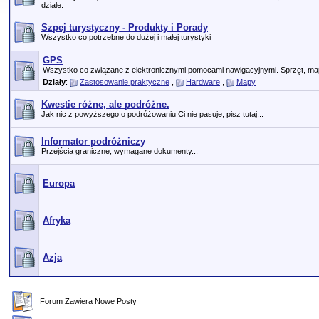
dziale.
Szpej turystyczny - Produkty i Porady
Wszystko co potrzebne do dużej i małej turystyki
GPS
Wszystko co związane z elektronicznymi pomocami nawigacyjnymi. Sprzęt, map
Działy
:
Zastosowanie praktyczne
,
Hardware
,
Mapy
Kwestie różne, ale podróżne.
Jak nic z powyższego o podróżowaniu Ci nie pasuje, pisz tutaj...
Informator podróżniczy
Przejścia graniczne, wymagane dokumenty...
Europa
Afryka
Azja
Forum Zawiera Nowe Posty