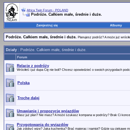
Africa Twin Forum - POLAND
Podróże. Całkiem małe, średnie i duże.
Zarejestruj się
Albumy
Podróże. Całkiem małe, średnie i duże.
Planujesz podróż? A może już wrócił
Działy
: Podróże. Całkiem małe, średnie i duże.
Forum
Relacje z podróży
Wróciłeś i już dupa Cię nie boli? Chcesz opowiedzieć o swoich przygodach podcz
Polska
Trochę dalej
Umawianie i propozycje wyjazdów
Masz już plan? Nie masz? A może szukasz kompana w podróży? Brak Ci koncepcj
Przygotowania do wyjazdów
Jak zdobyć wizę? Jaka kuchenka? Brać materac i namiot? Gdzie są ciekawe m