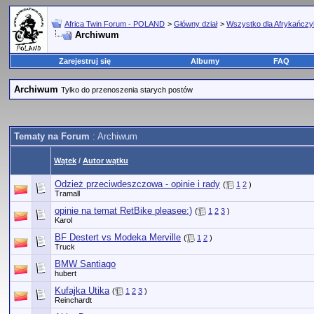
Africa Twin Forum - POLAND
>
Główny dział
>
Wszystko dla Afrykańcz
Archiwum
Zarejestruj się
Albumy
FAQ
Archiwum
Tylko do przenoszenia starych postów
Tematy na Forum
: Archiwum
Wątek
/
Autor wątku
Odzież przeciwdeszczowa - opinie i rady
(
1
2
)
Tramall
opinie na temat RetBike pleasee:)
(
1
2
3
)
Karol
BF Destert vs Modeka Merville
(
1
2
)
Truck
BMW Santiago
hubert
Kufajka Utika
(
1
2
3
)
Reinchardt