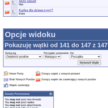
Akito Desert
Mat
Kurtka dla dziewczyny!?
Kuba
Opcje widoku
Pokazuję wątki od 141 do 147 z 147
Sortuj wg
Porządek sortowania
Od
Nowe Posty
Gorący wątek z nowymi postami
Brak Nowych Postów
Gorący wątek nie zawierający nowych postów
Wątek zamknięty
Zasady Postowania
You
may not
post new threads
You
may not
post replies
You
may not
post attachments