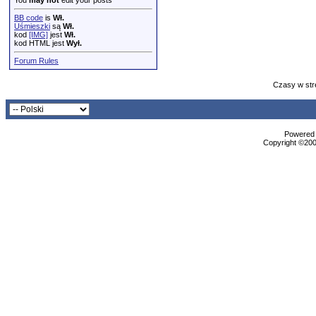
You
may not
edit your posts
BB code
is
Wł.
Uśmieszki
są
Wł.
kod
[IMG]
jest
Wł.
kod HTML jest
Wył.
Forum Rules
Czasy w str
Powered b
Copyright ©2000