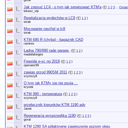
goral
Jak zepsuć LC4 - o tym jak serwisować KTM'a
(
1
2
3
...
Ostatn
lukasz_vip
Rewitalizacja wydechów w LC8
(
1
2
)
torak
Mocowanie navi/tel w lc8
torak
KTM 690 R (chyba) - bagażnik CAD
ramires
Ładna 790/890 rade garage.
(
1
2
)
madafakinges
Freeride e-xc ng 2018
(
1
2
)
operator99
zawias przod 990SM 2011
(
1
2
3
)
szynszyll
O tym jak KTMy sie nie psują....
krynek
KTM 990 - temperatura
(
1
2
3
)
szynszyll
przełącznik kierunków KTM 1190 adv
Jarek
Regeneracja wysprzeglika 1190
(
1
2
3
)
goral
KTM 1290 SA półaktywne zawieszenie poziom oleju