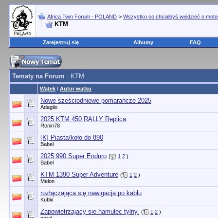
Africa Twin Forum - POLAND
>
Wszystko co chciałbyś wiedzieć o moto
KTM
Zarejestruj się
Albumy
FAQ
Tematy na Forum
: KTM
Wątek
/
Autor wątku
Nowe sześciodniowe pomarańcze 2025
Adagiio
2025 KTM 450 RALLY Replica
Ronin78
[K] Piasta/koło do 890
Babel
2025 990 Super Enduro
(
1
2
)
Babel
KTM 1390 Super Adventure
(
1
2
)
Melon
rozłączająca się nawigacja po kablu
Kubix
Zapowietrzajacy sie hamulec tylny.
(
1
2
)