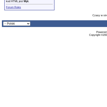
kod HTML jest
Wył.
Forum Rules
Czasy w str
Powered b
Copyright ©2000