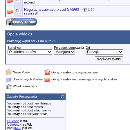
mdxmd
Regulacja zawiasu przod SM990T
(
1
2
)
szynszyll
Opcje widoku
Pokazuję wątki od 21 do 40 z 78
Sortuj wg
Porządek sortowania
Od
Nowe Posty
Gorący wątek z nowymi postami
Brak Nowych Postów
Gorący wątek nie zawierający nowych postów
Wątek zamknięty
Zasady Postowania
You
may not
post new threads
You
may not
post replies
You
may not
post attachments
You
may not
edit your posts
BB code
is
Wł.
Uśmieszki
są
Wł.
kod
[IMG]
jest
Wł.