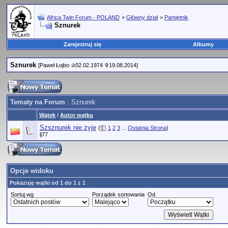
Africa Twin Forum - POLAND
>
Główny dział
>
Pamiętnik
Sznurek
Zarejestruj się
Albumy
Sznurek
[Paweł Łojbo ✰02.02.1974 ✞19.08.2014]
Tematy na Forum
: Sznurek
Wątek
/
Autor wątku
Szsznurek nie żyje
(
1
2
3
...
Ostatnia Strona
)
lj77
Opcje widoku
Pokazuję wątki od 1 do 1 z 1
Sortuj wg
Porządek sortowania
Od