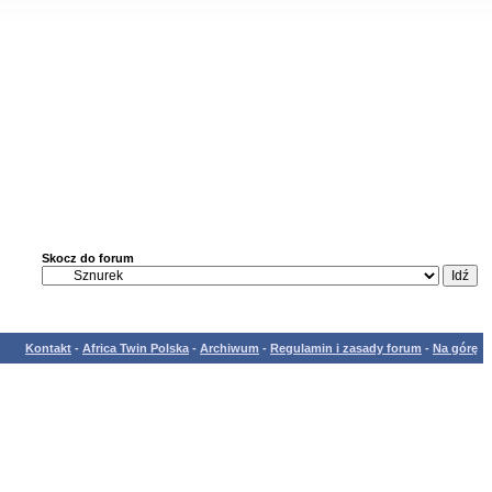
Skocz do forum
Kontakt
-
Africa Twin Polska
-
Archiwum
-
Regulamin i zasady forum
-
Na górę