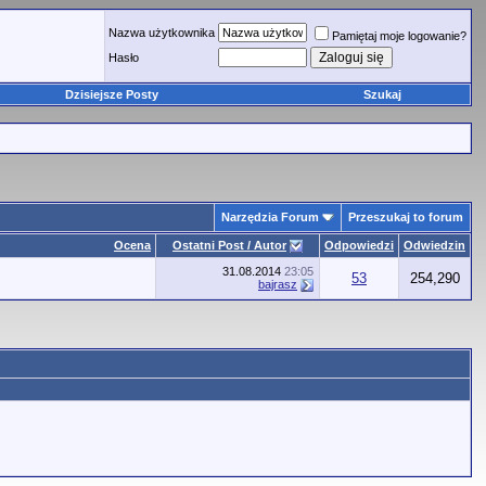
Nazwa użytkownika
Pamiętaj moje logowanie?
Hasło
Dzisiejsze Posty
Szukaj
Narzędzia Forum
Przeszukaj to forum
Ocena
Ostatni Post / Autor
Odpowiedzi
Odwiedzin
31.08.2014
23:05
53
254,290
bajrasz