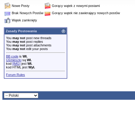
Nowe Posty
Gorący wątek z nowymi postami
Brak Nowych Postów
Gorący wątek nie zawierający nowych postów
Wątek zamknięty
Zasady Postowania
You
may not
post new threads
You
may not
post replies
You
may not
post attachments
You
may not
edit your posts
BB code
is
Wł.
Uśmieszki
są
Wł.
kod
[IMG]
jest
Wł.
kod HTML jest
Wył.
Forum Rules