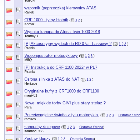
Tolecki
wspornik (poprzeczka) kierownicy ATAS
Rajtek
CRF 1000 - tylny błotnik
(
1
2
)
Komar
Wysoka kanapa do Africa Twin 1000 2018
TommyD
[P] Akcesoryjny wydech do RD 07a - bassowy ?
(
1
2
3
)
Pirania
Videorejestrator motocyklowy
(
1
2
3
)
M5Q
[P] Instrukcja do CRF 1100 2022r w PL?
Pirania
Osłona silnika z ATAS do NAT
(
1
2
)
Heritage
Oryginalne kufry z CRF1000 do CRF1100
magik81
Nowe, miękkie torby GIVI plus stary stelaż ?
Para
Przeciwmgielne światła z tylu motocykla.
(
1
2
3
...
Ostatnia Stro
ramires
Łańcuchy śniegowe
(
1
2
3
...
Ostatnia Strona
)
sambor1965
Zestaw kluczy
(
1
2
3
...
Ostatnia Strona
)