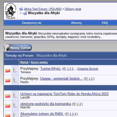
Africa Twin Forum - POLAND
>
Główny dział
Wszystko dla Afryki
Zarejestruj się
Albumy
FAQ
Wszystko dla Afryki
Wszystkie nieoryginalne rozwiązania, które można zapakować 
zawieszeń, kierownic, gniazdka, GPSy, dynojety, bagstery i inne scottoilery...
Tematy na Forum
: Wszystko dla Afryki
Wątek
/
Autor wątku
Przyklejony:
Tuning Afryki.
(
1
2
3
...
Ostatnia Strona
)
Tomasa
Przyklejony:
Uwaga - wstępniak będzie...
(
1
2
)
Pastor
Uchwyt na nawigacje TomTom Rider do Honda Africa 2022
Luk195
obniżone podnóżki dla kierownika
(
1
2
)
PiotrVN
Akumulator żelowy do Rd04.
(
1
2
3
)