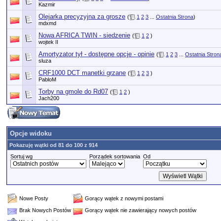
Kazmir
Olejarka precyzyjna za grosze
(
1
2
3
...
Ostatnia Strona
)
mdxmd
Nowa AFRICA TWIN - siedzenie
(
1
2
)
wojtek II
Amortyzator tył - dostępne opcje - opinie
(
1
2
3
...
Ostatnia Stron
sluza
CRF1000 DCT manetki grzane
(
1
2
3
)
PabloM
Torby na gmole do Rd07
(
1
2
)
Jach200
Opcje widoku
Pokazuję wątki od 81 do 100 z 914
Sortuj wg
Porządek sortowania
Od
Nowe Posty
Gorący wątek z nowymi postami
Brak Nowych Postów
Gorący wątek nie zawierający nowych postów