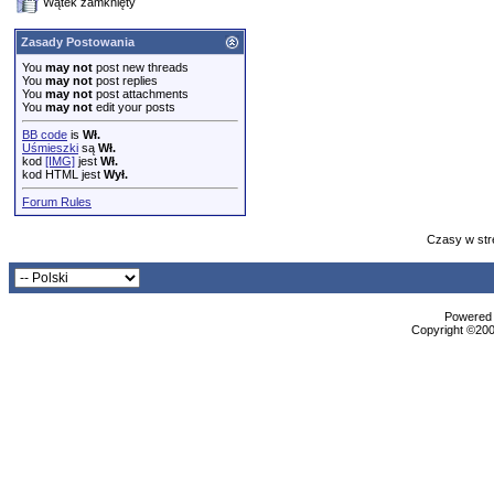
Wątek zamknięty
Zasady Postowania
You
may not
post new threads
You
may not
post replies
You
may not
post attachments
You
may not
edit your posts
BB code
is
Wł.
Uśmieszki
są
Wł.
kod
[IMG]
jest
Wł.
kod HTML jest
Wył.
Forum Rules
Czasy w str
Powered b
Copyright ©2000