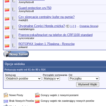
JonnyKetsvill
Guard protection xrv750
JonnyKetsvill
Czy skręcacie centralny kufer na gumie?
madej61
Oryginalne Części Honda zniżka?
(
1
2
3
...
Ostatnia Strona
)
madafakinges
Poprzeczeka/bracket na telefon do CRF1100 standard
syncronizator
ROTOPAX 1galon 1.75galona - Rzeszów
polaand
Opcje widoku
Pokazuję wątki od 61 do 80 z 914
Sortuj wg
Porządek sortowania
Od
Nowe Posty
Gorący wątek z nowymi postami
Brak Nowych Postów
Gorący wątek nie zawierający nowych postów