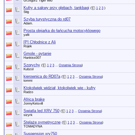
Grzegorz Tiger 660
Kufry a sakwy przy glebach, tankbagi
(
1
2
3
)
Stig
Szyba turystyczna do rd07
Adam.
Prosta olejarka do łańcucha motocyklowego
yafii
[P] Chłodnice z Ali
Rojek
Gmole - pytanie
Hankiss007
Szprychy
(
1
2
3
...
Ostatnia Strona
)
Kubzol
kierownica do RD07a
(
1
2
3
...
Ostatnia Strona
)
tommi
Ktokolwiek widział, ktokolwiek wie - kufry
Radzo
Africa brake
JonnyKetsvill
Swiatla led XRV 750
(
1
2
3
...
Ostatnia Strona
)
sizyrk
Stelaże symetryczne
(
1
2
3
...
Ostatnia Strona
)
TOMADYNA
Suspension xrv750