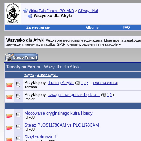
Africa Twin Forum - POLAND
>
Główny dział
Wszystko dla Afryki
Zarejestruj się
Albumy
FAQ
Wszystko dla Afryki
Wszystkie nieoryginalne rozwiązania, które można zapakować 
zawieszeń, kierownic, gniazdka, GPSy, dynojety, bagstery i inne scottoilery...
Tematy na Forum
: Wszystko dla Afryki
Wątek
/
Autor wątku
Przyklejony:
Tuning Afryki.
(
1
2
3
...
Ostatnia Strona
)
Tomasa
Przyklejony:
Uwaga - wstępniak będzie...
(
1
2
)
Pastor
Mocowanie oryginalnego kufra Hondy
rdrv33
Stelaż PLOS1178CAM vs PLO1178CAM
rdrv33
Skąd ta śrubka!!!