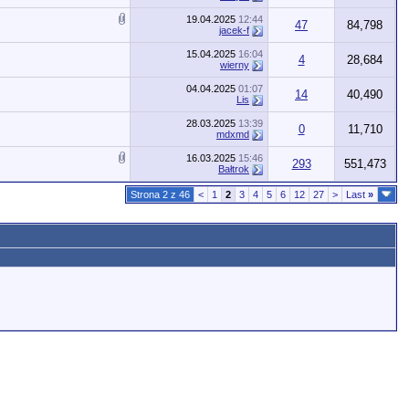
19.04.2025
12:44
47
84,798
jacek-f
15.04.2025
16:04
4
28,684
wierny
04.04.2025
01:07
14
40,490
Lis
28.03.2025
13:39
0
11,710
mdxmd
16.03.2025
15:46
293
551,473
Bałtrok
Strona 2 z 46
<
1
2
3
4
5
6
12
27
>
Last
»