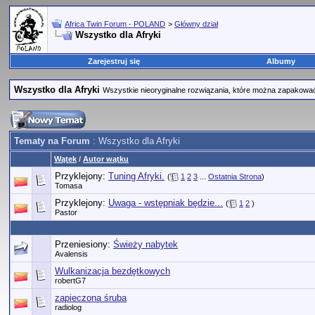
Africa Twin Forum - POLAND
>
Główny dział
Wszystko dla Afryki
Zarejestruj się
Albumy
Wszystko dla Afryki
Wszystkie nieoryginalne rozwiązania, które można zapakować d
Tematy na Forum
: Wszystko dla Afryki
Wątek
/
Autor wątku
Przyklejony:
Tuning Afryki.
(
1
2
3
...
Ostatnia Strona
)
Tomasa
Przyklejony:
Uwaga - wstępniak będzie...
(
1
2
)
Pastor
Przeniesiony:
Świeży nabytek
Avalensis
Wulkanizacja bezdętkowych
robertG7
zapieczona śruba
radiolog