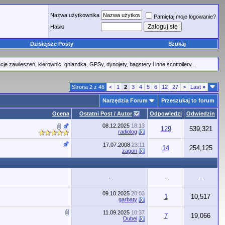
Nazwa użytkownika
Pamiętaj moje logowanie?
Hasło
Dzisiejsze Posty
Szukaj
 zawieszeń, kierownic, gniazdka, GPSy, dynojety, bagstery i inne scottoilery...
Strona 2 z 46
<
1
2
3
4
5
6
12
27
>
Last
»
Narzędzia Forum
Przeszukaj to forum
Ocena
Ostatni Post / Autor
Odpowiedzi
Odwiedzin
08.12.2025
18:13
129
539,321
radiolog
17.07.2008
23:11
14
254,125
zagon
-
-
-
09.10.2025
20:03
1
10,517
garbaty
11.09.2025
10:37
7
19,066
Dubel