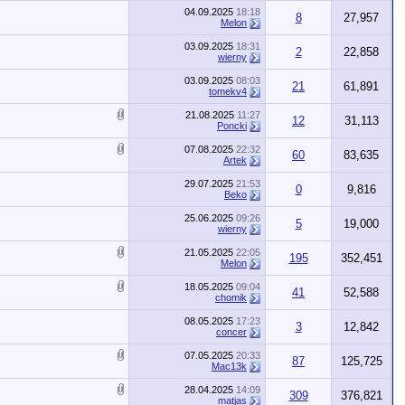
04.09.2025
18:18
8
27,957
Melon
03.09.2025
18:31
2
22,858
wierny
03.09.2025
08:03
21
61,891
tomekv4
21.08.2025
11:27
12
31,113
Poncki
07.08.2025
22:32
60
83,635
Artek
29.07.2025
21:53
0
9,816
Beko
25.06.2025
09:26
5
19,000
wierny
21.05.2025
22:05
195
352,451
Melon
18.05.2025
09:04
41
52,588
chomik
08.05.2025
17:23
3
12,842
concer
07.05.2025
20:33
87
125,725
Mac13k
28.04.2025
14:09
309
376,821
matjas