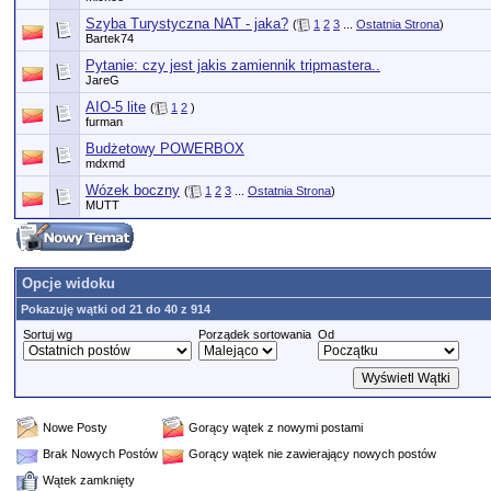
Szyba Turystyczna NAT - jaka?
(
1
2
3
...
Ostatnia Strona
)
Bartek74
Pytanie: czy jest jakis zamiennik tripmastera..
JareG
AIO-5 lite
(
1
2
)
furman
Budżetowy POWERBOX
mdxmd
Wózek boczny
(
1
2
3
...
Ostatnia Strona
)
MUTT
Opcje widoku
Pokazuję wątki od 21 do 40 z 914
Sortuj wg
Porządek sortowania
Od
Nowe Posty
Gorący wątek z nowymi postami
Brak Nowych Postów
Gorący wątek nie zawierający nowych postów
Wątek zamknięty