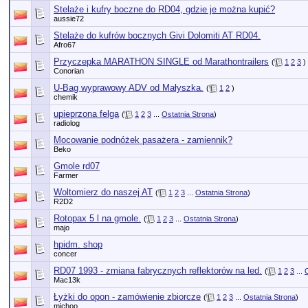
Stelaże i kufry boczne do RD04, gdzie je można kupić?
aussie72
Stelaże do kufrów bocznych Givi Dolomiti AT RD04.
Afro67
Przyczepka MARATHON SINGLE od Marathontrailers
(
1
2
3
)
Conorian
U-Bag wyprawowy ADV od Małyszka.
(
1
2
)
chemik
upieprzona felga
(
1
2
3
...
Ostatnia Strona
)
radiolog
Mocowanie podnóżek pasażera - zamiennik?
Beko
Gmole rd07
Farmer
Woltomierz do naszej AT
(
1
2
3
...
Ostatnia Strona
)
R2D2
Rotopax 5 l na gmole.
(
1
2
3
...
Ostatnia Strona
)
majo
hpidm. shop
concer
RD07 1993 - zmiana fabrycznych reflektorów na led.
(
1
2
3
...
Mac13k
Łyżki do opon - zamówienie zbiorcze
(
1
2
3
...
Ostatnia Strona
)
michoo