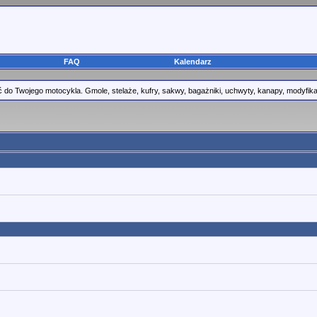
FAQ
Kalendarz
o Twojego motocykla. Gmole, stelaże, kufry, sakwy, bagażniki, uchwyty, kanapy, modyfikacje