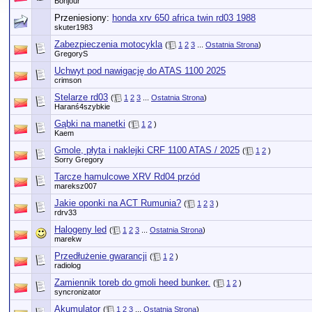
Bonjour
Przeniesiony:
honda xrv 650 africa twin rd03 1988
skuter1983
Zabezpieczenia motocykla
(
1
2
3
...
Ostatnia Strona
)
GregoryS
Uchwyt pod nawigację do ATAS 1100 2025
crimson
Stelarze rd03
(
1
2
3
...
Ostatnia Strona
)
Haranś4szybkie
Gąbki na manetki
(
1
2
)
Kaem
Gmole, płyta i naklejki CRF 1100 ATAS / 2025
(
1
2
)
Sorry Gregory
Tarcze hamulcowe XRV Rd04 przód
mareksz007
Jakie oponki na ACT Rumunia?
(
1
2
3
)
rdrv33
Halogeny led
(
1
2
3
...
Ostatnia Strona
)
marekw
Przedłużenie gwarancji
(
1
2
)
radiolog
Zamiennik toreb do gmoli heed bunker.
(
1
2
)
syncronizator
Akumulator
(
1
2
3
...
Ostatnia Strona
)