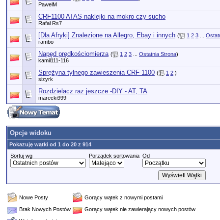
PawelM
CRF1100 ATAS naklejki na mokro czy sucho
Rafał Rs7
[Dla Afryki] Znalezione na Allegro, Ebay i innych
(
1
2
3
...
Ostat
rambo
Napęd prędkościomierza
(
1
2
3
...
Ostatnia Strona
)
kamil111-116
Sprężyna tylnego zawieszenia CRF 1100
(
1
2
)
sizyrk
Rozdzielacz raz jeszcze -DIY - AT, TA
marecki999
Opcje widoku
Pokazuję wątki od 1 do 20 z 914
Sortuj wg
Porządek sortowania
Od
Nowe Posty
Gorący wątek z nowymi postami
Brak Nowych Postów
Gorący wątek nie zawierający nowych postów