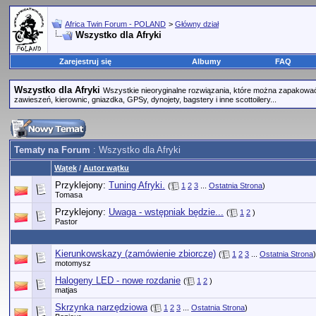
Africa Twin Forum - POLAND
>
Główny dział
Wszystko dla Afryki
Zarejestruj się
Albumy
FAQ
Wszystko dla Afryki
Wszystkie nieoryginalne rozwiązania, które można zapakować 
zawieszeń, kierownic, gniazdka, GPSy, dynojety, bagstery i inne scottoilery...
Tematy na Forum
: Wszystko dla Afryki
Wątek
/
Autor wątku
Przyklejony:
Tuning Afryki.
(
1
2
3
...
Ostatnia Strona
)
Tomasa
Przyklejony:
Uwaga - wstępniak będzie...
(
1
2
)
Pastor
Kierunkowskazy (zamówienie zbiorcze)
(
1
2
3
...
Ostatnia Strona
)
motomysz
Halogeny LED - nowe rozdanie
(
1
2
)
matjas
Skrzynka narzędziowa
(
1
2
3
...
Ostatnia Strona
)