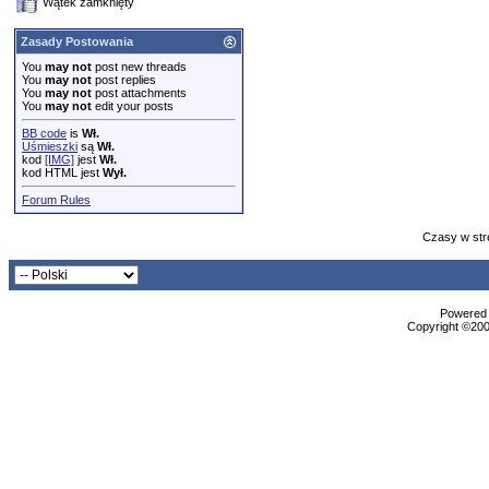
Wątek zamknięty
Zasady Postowania
You
may not
post new threads
You
may not
post replies
You
may not
post attachments
You
may not
edit your posts
BB code
is
Wł.
Uśmieszki
są
Wł.
kod
[IMG]
jest
Wł.
kod HTML jest
Wył.
Forum Rules
Czasy w str
Powered b
Copyright ©2000