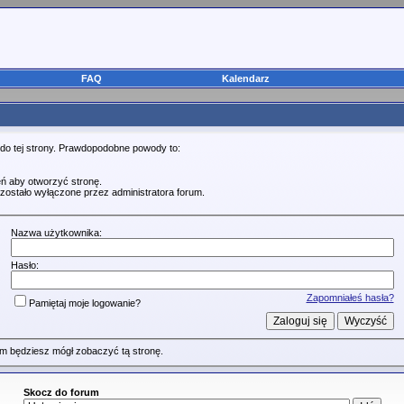
FAQ
Kalendarz
 do tej strony. Prawdopodobne powody to:
ń aby otworzyć stronę.
zostało wyłączone przez administratora forum.
Nazwa użytkownika:
Hasło:
Zapomniałeś hasła?
Pamiętaj moje logowanie?
m będziesz mógł zobaczyć tą stronę.
Skocz do forum