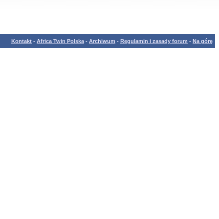
Kontakt
-
Africa Twin Polska
-
Archiwum
-
Regulamin i zasady forum
-
Na górę